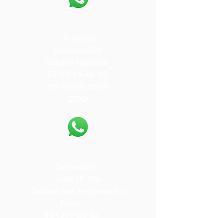
55-79-59-10-84
Primaria
Alabama 224
Colonia Nápoles
55-55-23-46-90
55-55-23-38-83
CDMX
55-79-19-15-78
Secundaria
Calle 15 108
Colonia San Pedro de los
Pinos
55 5271-08-35