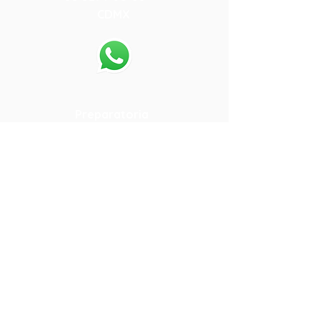
CDMX
55-80-13-64-05
.
Preparatoria
Calle 15 108
Colonia San Pedro de los
Pinos
55 5271-08-35
CDMX
55-80-61-72-19