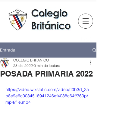
Entrada
COLEGIO BRITANICO
23 dic 2022
0 min de lectura
POSADA PRIMARIA 2022
https://video.wixstatic.com/video/ff0b3d_2a
b8e9e6c0034518941246ef4038c64f/360p/
mp4/file.mp4