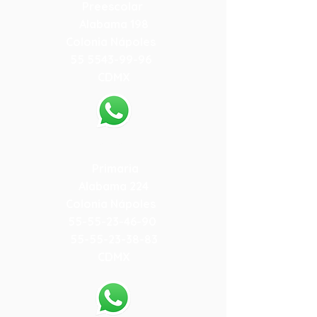
Preescolar
Alabama 198
Colonia Nápoles
55 5543-99-96
CDMX
55-79-59-10-84
Primaria
Alabama 224
Colonia Nápoles
55-55-23-46-90
55-55-23-38-83
CDMX