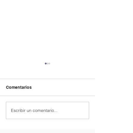
Comentarios
Back to School
Retour À L'ÉCOLE
Escribir un comentario...