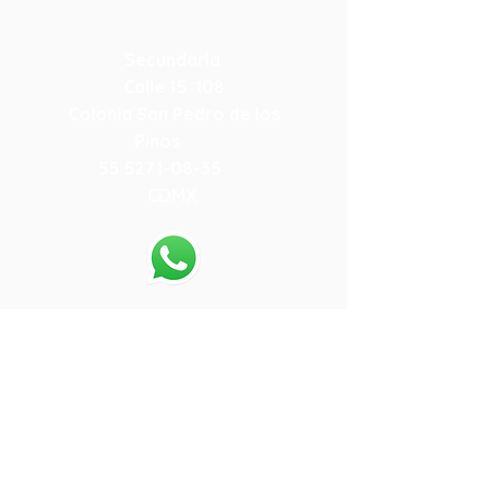
55-79-19-15-78
Secundaria
Calle 15 108
Colonia San Pedro de los
Pinos
55 5271-08-35
CDMX
55-80-13-64-05
.
Preparatoria
Calle 15 108
Colonia San Pedro de los
Pinos
55 5271-08-35
CDMX