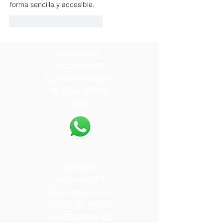
forma sencilla y accesible.
Me gusta
Reaccionar
Preescolar
Alabama 198
Colonia Nápoles
55 5543-99-96
CDMX
55-79-59-10-84
Primaria
Alabama 224
Colonia Nápoles
55-55-23-46-90
55-55-23-38-83