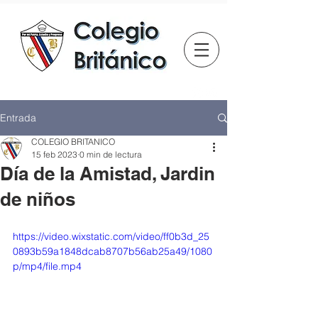
Entrada
COLEGIO BRITANICO
15 feb 2023
0 min de lectura
Día de la Amistad, Jardin
de niños
https://video.wixstatic.com/video/ff0b3d_25
0893b59a1848dcab8707b56ab25a49/1080
p/mp4/file.mp4