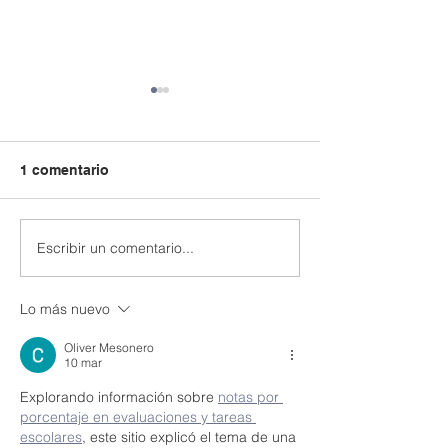
1 comentario
Retour À L'ÉC
Escribir un comentario...
Hacia una Escuela
Sustentable
Lo más nuevo
Oliver Mesonero
10 mar
Explorando información sobre 
notas por 
porcentaje en evaluaciones y tareas 
escolares
, este sitio explicó el tema de una 