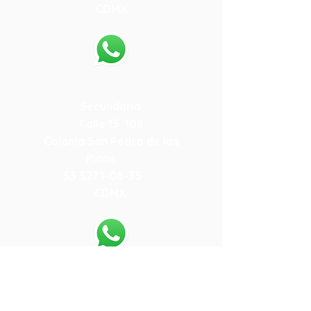
CDMX
55-79-19-15-78
Secundaria
Calle 15 108
Colonia San Pedro de los
Pinos
55 5271-08-35
CDMX
55-80-13-64-05
.
Preparatoria
Calle 15 108