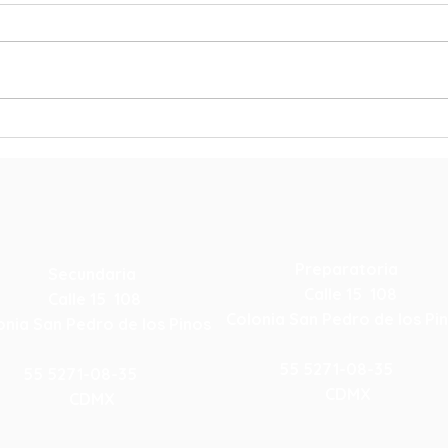
Reto
Hacia una Escuela
Sustentable
Preparatoria
Secundaria
Calle 15 108
Calle 15 108
Colonia San Pedro de los P
onia San Pedro de los Pinos
55 5271-08-35
55 5271-08-35
CDMX
CDMX