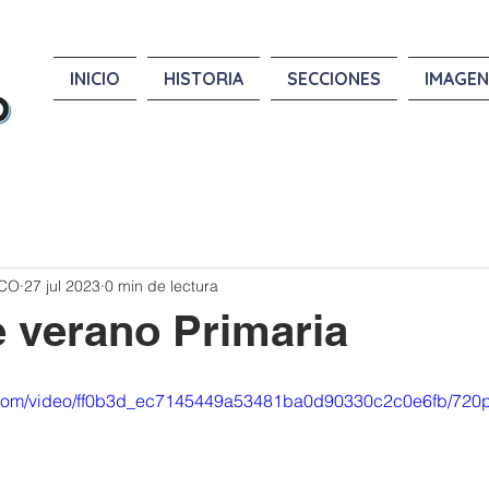
INICIO
HISTORIA
SECCIONES
IMAGEN
ICO
27 jul 2023
0 min de lectura
 verano Primaria
ic.com/video/ff0b3d_ec7145449a53481ba0d90330c2c0e6fb/720p