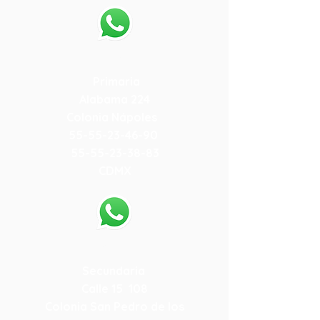
55-79-59-10-84
Primaria
Alabama 224
Colonia Nápoles
55-55-23-46-90
55-55-23-38-83
CDMX
55-79-19-15-78
Secundaria
Calle 15 108
Colonia San Pedro de los