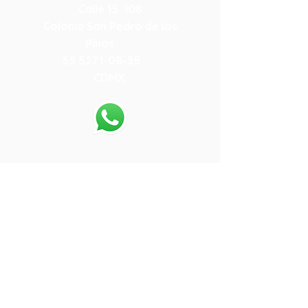
Calle 15 108
Colonia San Pedro de los
Pinos
55 5271-08-35
CDMX
55-80-13-64-05
.
Preparatoria
Calle 15 108
Colonia San Pedro de los
Pinos
55 5271-08-35
CDMX