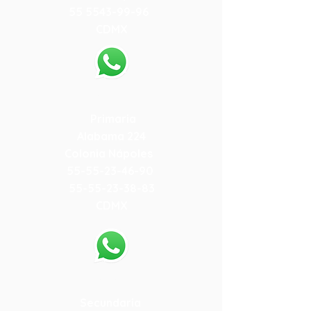
55 5543-99-96
CDMX
55-79-59-10-84
Primaria
Alabama 224
Colonia Nápoles
55-55-23-46-90
55-55-23-38-83
CDMX
55-79-19-15-78
Secundaria