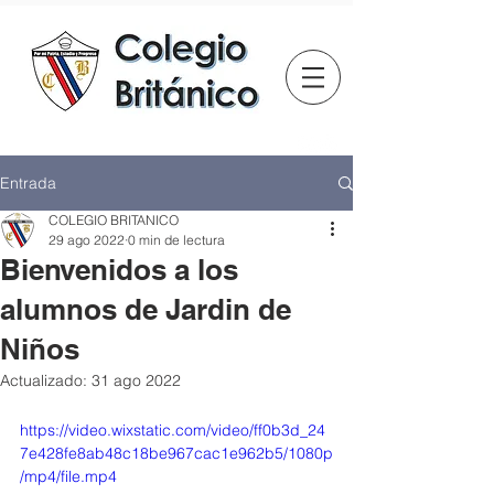
Entrada
COLEGIO BRITANICO
29 ago 2022
0 min de lectura
Bienvenidos a los
alumnos de Jardin de
Niños
Actualizado:
31 ago 2022
https://video.wixstatic.com/video/ff0b3d_24
7e428fe8ab48c18be967cac1e962b5/1080p
/mp4/file.mp4