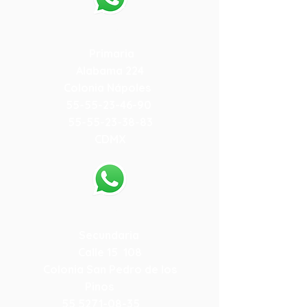
55-79-59-10-84
Primaria
Alabama 224
Colonia Nápoles
55-55-23-46-90
55-55-23-38-83
CDMX
55-79-19-15-78
Secundaria
Calle 15 108
Colonia San Pedro de los
Pinos
55 5271-08-35