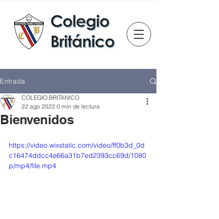
Entrada
COLEGIO BRITANICO
22 ago 2022
0 min de lectura
Bienvenidos
https://video.wixstatic.com/video/ff0b3d_0d
c16474ddcc4e66a31b7ed2393cc69d/1080
p/mp4/file.mp4