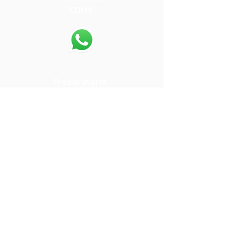
CDMX
55-80-13-64-05
.
Preparatoria
Calle 15 108
Colonia San Pedro de los
Pinos
55 5271-08-35
CDMX
55-80-61-72-19