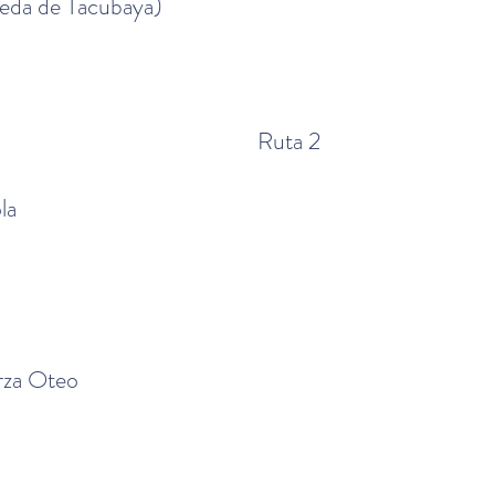
eda de Tacubaya)
Ruta 2
la
rza Oteo