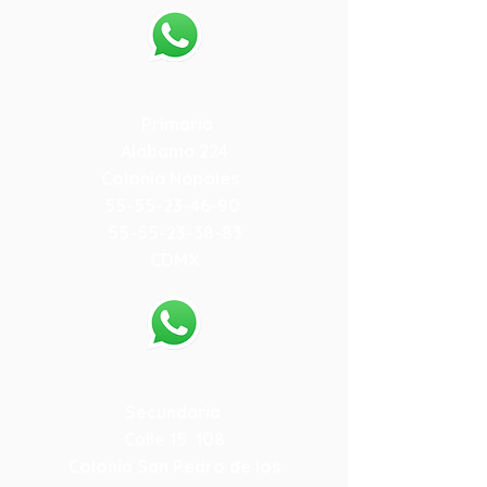
55-79-59-10-84
Primaria
Alabama 224
Colonia Nápoles
55-55-23-46-90
55-55-23-38-83
CDMX
55-79-19-15-78
Secundaria
Calle 15 108
Colonia San Pedro de los