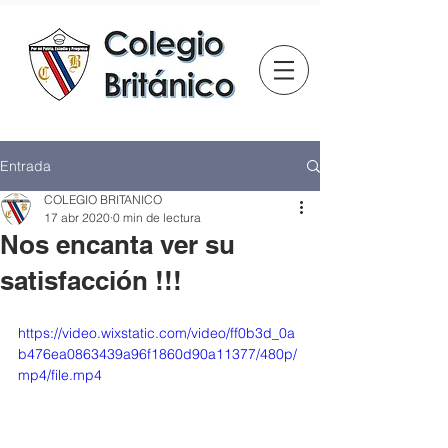
Entrada
COLEGIO BRITANICO
17 abr 2020
0 min de lectura
Nos encanta ver su
satisfacción !!!
https://video.wixstatic.com/video/ff0b3d_0a
b476ea0863439a96f1860d90a11377/480p/
mp4/file.mp4