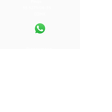
Pinos
55 5271-08-35
CDMX
55-80-13-64-05
.
Preparatoria
Calle 15 108
Colonia San Pedro de los
Pinos
55 5271-08-35
CDMX
55-80-61-72-19