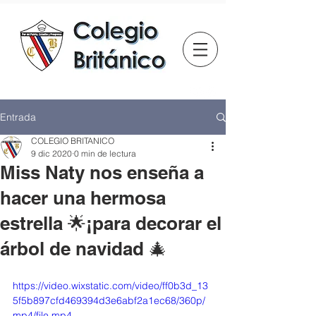
Entrada
COLEGIO BRITANICO
9 dic 2020
0 min de lectura
Miss Naty nos enseña a
hacer una hermosa
estrella 🌟¡para decorar el
árbol de navidad 🎄
https://video.wixstatic.com/video/ff0b3d_13
5f5b897cfd469394d3e6abf2a1ec68/360p/
mp4/file.mp4