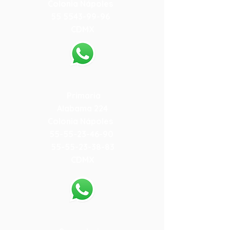
Colonia Nápoles
55 5543-99-96
CDMX
55-79-59-10-84
Primaria
Alabama 224
Colonia Nápoles
55-55-23-46-90
55-55-23-38-83
CDMX
55-79-19-15-78