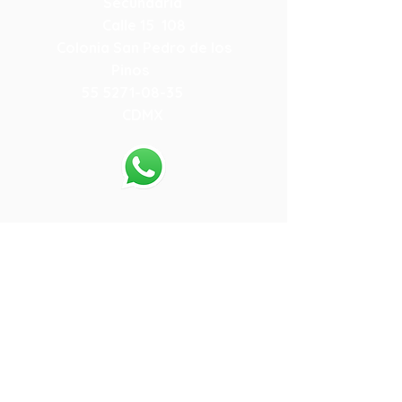
Secundaria
Calle 15 108
Colonia San Pedro de los
Pinos
55 5271-08-35
CDMX
55-80-13-64-05
.
Preparatoria
Calle 15 108
Colonia San Pedro de los
Pinos
55 5271-08-35
CDMX